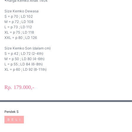
•Harga Kemko Anak 140k
Size Kemko Dewasa
S = p 70 ; LD 102
M = p 72 ; LD 108
L = p 73 ; LD 112
XL = p 75 ; LD 118
XXL = p 80 ; LD 126
Size Kemko Son (dalam cm)
S = p 42 ; LD 72 (2-4th)
M = p 50 ; LD 80 (4-6th)
L = p 55 ; LD 84 (6-8th)
XL = p 60 ; LD 92 (8-11th)
Rp. 179.000,-
Pendek S
B E L I