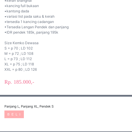
•kerah shanghai
•kancing full bukaan
•kantong dada
•variasi list pada saku & kerah
•tersedia 1 kancing cadangan
•Tersedia Lengan Pendek dan panjang
•IDR pendek 185k, panjang 195k
Size Kemko Dewasa
S = p 70 ; LD 102
M = p 72 ; LD 108
L = p 73 ; LD 112
XL = p 75 ; LD 118
XXL = p 80 ; LD 126
Rp. 185.000,-
Panjang L, Panjang XL, Pendek S
B E L I