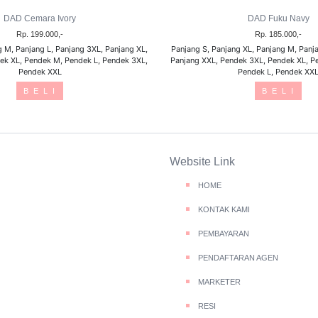
DAD Cemara Ivory
DAD Fuku Navy
Rp. 199.000,-
Rp. 185.000,-
g M, Panjang L, Panjang 3XL, Panjang XL,
Panjang S, Panjang XL, Panjang M, Panja
ek XL, Pendek M, Pendek L, Pendek 3XL,
Panjang XXL, Pendek 3XL, Pendek XL, P
Pendek XXL
Pendek L, Pendek XX
B E L I
B E L I
Website Link
HOME
KONTAK KAMI
PEMBAYARAN
PENDAFTARAN AGEN
MARKETER
RESI