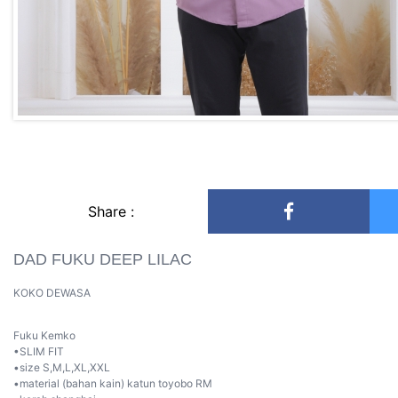
Share :
DAD FUKU DEEP LILAC
KOKO DEWASA
Fuku Kemko
•SLIM FIT
•size S,M,L,XL,XXL
•material (bahan kain) katun toyobo RM