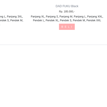
DAD FUKU Black
Rp. 185.000,-
ng L, Panjang 3XL,
Panjang XL, Panjang S, Panjang M, Panjang L, Panjang XXL,
endek S, Pendek M,
Pendek L, Pendek XL, Pendek S, Pendek M, Pendek XXL
L
B E L I