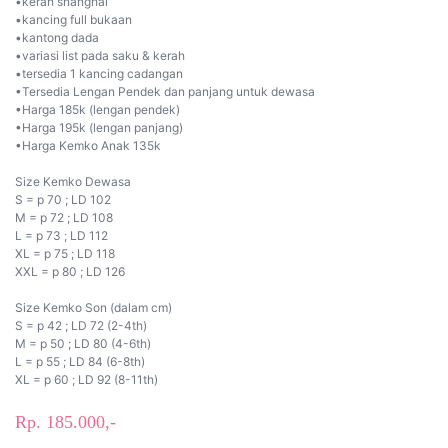
•kerah shanghai
•kancing full bukaan
•kantong dada
•variasi list pada saku & kerah
•tersedia 1 kancing cadangan
•Tersedia Lengan Pendek dan panjang untuk dewasa
•Harga 185k (lengan pendek)
•Harga 195k (lengan panjang)
•Harga Kemko Anak 135k
Size Kemko Dewasa
S = p 70 ; LD 102
M = p 72 ; LD 108
L = p 73 ; LD 112
XL = p 75 ; LD 118
XXL = p 80 ; LD 126
Size Kemko Son (dalam cm)
S = p 42 ; LD 72 (2-4th)
M = p 50 ; LD 80 (4-6th)
L = p 55 ; LD 84 (6-8th)
XL = p 60 ; LD 92 (8-11th)
Rp. 185.000,-