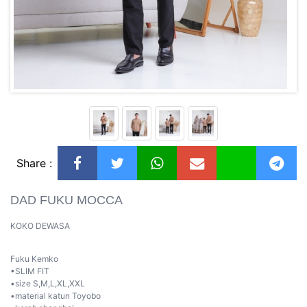
Share :
DAD FUKU MOCCA
KOKO DEWASA
Fuku Kemko
•SLIM FIT
•size S,M,L,XL,XXL
•material katun Toyobo