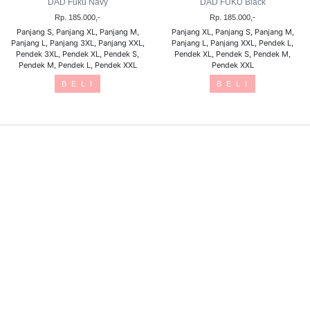
DAD Fuku Navy
DAD FUKU Black
Rp. 185.000,-
Rp. 185.000,-
Panjang S, Panjang XL, Panjang M,
Panjang XL, Panjang S, Panjang M,
Panjang L, Panjang 3XL, Panjang XXL,
Panjang L, Panjang XXL, Pendek L,
Pendek 3XL, Pendek XL, Pendek S,
Pendek XL, Pendek S, Pendek M,
Pendek M, Pendek L, Pendek XXL
Pendek XXL
B E L I
B E L I
Sosial Media
Website Link
HOME
KONTAK KAMI
PEMBAYARAN
PENDAFTARAN AGEN
MARKETER
RESI