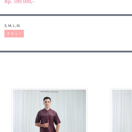
Rp. 189.000,-
S, M, L, XL
B E L I