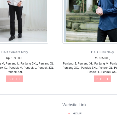
DAD Cemara Ivory
DAD Fuku Navy
Rp. 199.000,-
Rp. 185.000,-
g M, Panjang L, Panjang 3XL, Panjang XL,
Panjang S, Panjang XL, Panjang M, Panja
ek XL, Pendek M, Pendek L, Pendek 3XL,
Panjang XXL, Pendek 3XL, Pendek XL, P
Pendek XXL
Pendek L, Pendek XX
B E L I
B E L I
Website Link
HOME