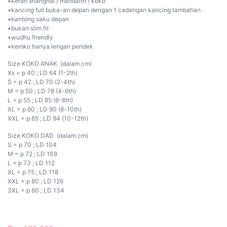
•kerah shanghai / mandarin / koko
•kancing full buka-an depan dengan 1 cadangan kancing tambahan
•kantong saku depan
•bukan slim fit
•wudhu friendly
•kemko hanya lengan pendek
Size KOKO ANAK (dalam cm)
Xs = p 40 ; LD 64 (1-2th)
S = p 42 ; LD 70 (2-4th)
M = p 50 ; LD 78 (4-6th)
L = p 55 ; LD 85 (6-8th)
XL = p 60 ; LD 90 (8-10th)
XXL = p 65 ; LD 94 (10-12th)
Size KOKO DAD (dalam cm)
S = p 70 ; LD 104
M = p 72 ; LD 108
L = p 73 ; LD 112
XL = p 75 ; LD 118
XXL = p 80 ; LD 126
3XL = p 80 ; LD 134