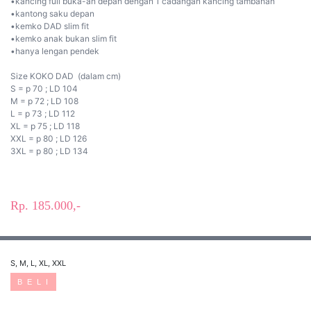
•kancing full buka-an depan dengan 1 cadangan kancing tambahan
•kantong saku depan
•kemko DAD slim fit
•kemko anak bukan slim fit
•hanya lengan pendek
Size KOKO DAD (dalam cm)
S = p 70 ; LD 104
M = p 72 ; LD 108
L = p 73 ; LD 112
XL = p 75 ; LD 118
XXL = p 80 ; LD 126
3XL = p 80 ; LD 134
Rp. 185.000,-
S, M, L, XL, XXL
B E L I